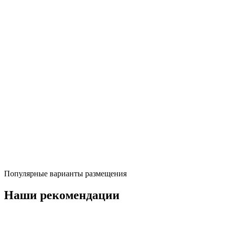
Раннее бронирование
Если забронируете за 10 дней, вы получите скидку 15%. В
стоимость данного тарифа включены бесплатный завтрак,
парковка и Wi-Fi по всей территории.
ЗАБРОНИРОВАТЬ
Длительное проживание
Остановитесь подольше и сэкономьте! Забронируйте номер в
Fergana Hotel на 4 ночи и более и получите скидку 15%.
Тариф "Длительное проживание" создан для тех, кто хочет
насладиться комфортом и уютом нашего отеля в течение
длительного пребывания по специальной цене.
ЗАБРОНИРОВАТЬ
Популярные варианты размещения
Наши рекомендации
Улучшенный номер с двумя кроватями