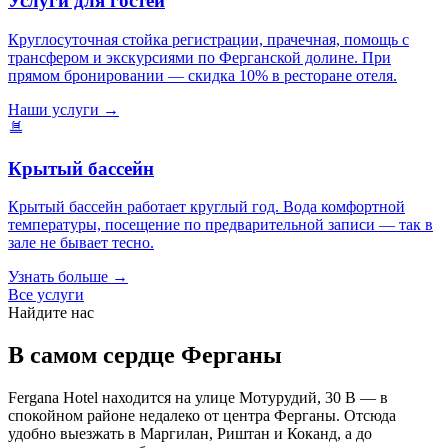
Услуги для гостей
Круглосуточная стойка регистрации, прачечная, помощь с
трансфером и экскурсиями по Ферганской долине. При
прямом бронировании — скидка 10% в ресторане отеля.
Наши услуги →
Крытый бассейн
Крытый бассейн работает круглый год. Вода комфортной
температуры, посещение по предварительной записи — так в
зале не бывает тесно.
Узнать больше →
Все услуги
Найдите нас
В самом сердце Ферганы
Fergana Hotel находится на улице Мотурудий, 30 B — в
спокойном районе недалеко от центра Ферганы. Отсюда
удобно выезжать в Маргилан, Риштан и Коканд, а до