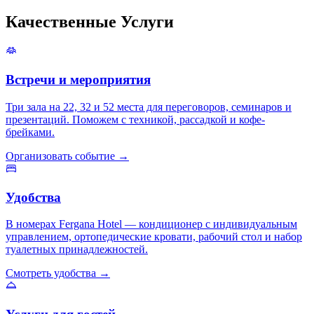
Качественные
Услуги
Встречи и мероприятия
Три зала на 22, 32 и 52 места для переговоров, семинаров и
презентаций. Поможем с техникой, рассадкой и кофе-
брейками.
Организовать событие →
Удобства
В номерах Fergana Hotel — кондиционер с индивидуальным
управлением, ортопедические кровати, рабочий стол и набор
туалетных принадлежностей.
Смотреть удобства →