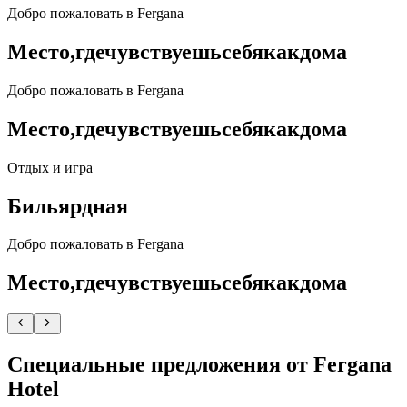
Добро пожаловать в Fergana
Место,
где
чувствуешь
себя
как
дома
Добро пожаловать в Fergana
Место,
где
чувствуешь
себя
как
дома
Отдых и игра
Бильярдная
Добро пожаловать в Fergana
Место,
где
чувствуешь
себя
как
дома
Специальные предложения от Fergana
Hotel