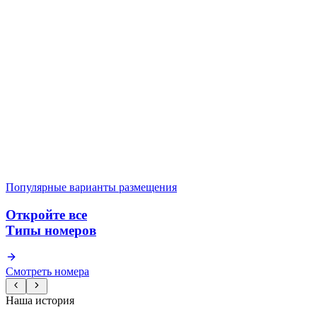
22 м² и две односпальные кровати по 2.00 × 1.00 м — удобный
вариант для коллег в командировке или друзей, которым
нужны раздельные спальные места.
Популярный
Забронировать
Номер Делюкс с кроватью King-size
Делюкс King на 15 м² с кроватью 2.00 × 1.90 м. Компактный и
продуманный номер для пары: всё под рукой, качественное
бельё и плотные шторы для крепкого сна.
Популярный
Забронировать
Типы номеров
Наша история