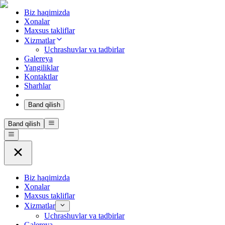
Biz haqimizda
Xonalar
Maxsus takliflar
Xizmatlar
Uchrashuvlar va tadbirlar
Galereya
Yangiliklar
Kontaktlar
Sharhlar
Band qilish
Band qilish
Biz haqimizda
Xonalar
Maxsus takliflar
Xizmatlar
Uchrashuvlar va tadbirlar
Galereya