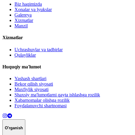
Biz haqimizda
Xonalar va lyukslar
Galereya
Xizmatlar
Manzil
Xizmatlar
Uchrashuvlar va tadbirlar
Qulayliklar
Huquqiy ma'lumot
Yashash shartlari
Bekor qilish siyosati
Maxfiylik siyosati
Shaxsiy ma'lumotlarni qayta ishlashga rozilik
Xabarnomalar olishga rozilik
Foydalanuvchi shartnomasi
O'rganish