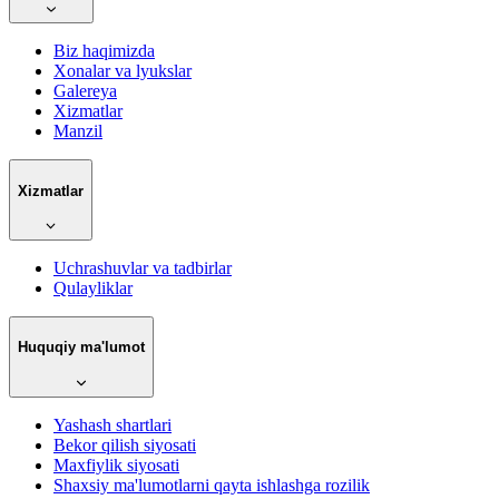
Biz haqimizda
Xonalar va lyukslar
Galereya
Xizmatlar
Manzil
Xizmatlar
Uchrashuvlar va tadbirlar
Qulayliklar
Huquqiy ma'lumot
Yashash shartlari
Bekor qilish siyosati
Maxfiylik siyosati
Shaxsiy ma'lumotlarni qayta ishlashga rozilik