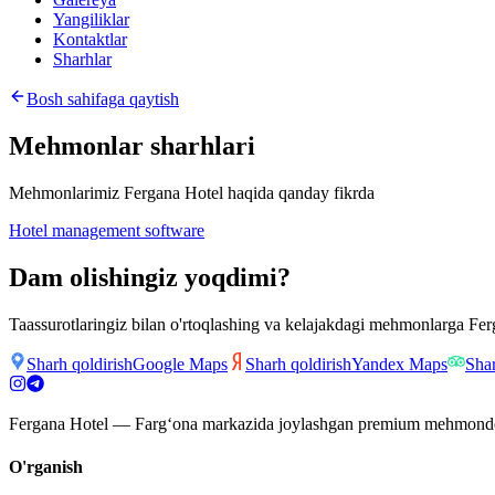
Yangiliklar
Kontaktlar
Sharhlar
Bosh sahifaga qaytish
Mehmonlar sharhlari
Mehmonlarimiz Fergana Hotel haqida qanday fikrda
Hotel management software
Dam olishingiz yoqdimi?
Taassurotlaringiz bilan o'rtoqlashing va kelajakdagi mehmonlarga Fer
Sharh qoldirish
Google Maps
Sharh qoldirish
Yandex Maps
Shar
Fergana Hotel — Farg‘ona markazida joylashgan premium mehmondo‘stl
O'rganish