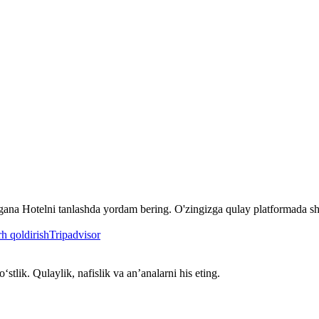
gana Hotelni tanlashda yordam bering. O'zingizga qulay platformada sh
h qoldirish
Tripadvisor
ik. Qulaylik, nafislik va an’analarni his eting.