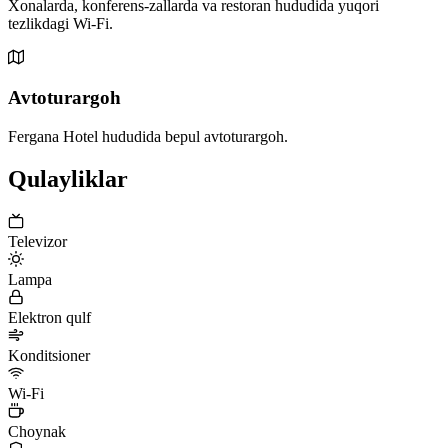
Xonalarda, konferens-zallarda va restoran hududida yuqori
tezlikdagi Wi-Fi.
Avtoturargoh
Fergana Hotel hududida bepul avtoturargoh.
Qulayliklar
Televizor
Lampa
Elektron qulf
Konditsioner
Wi-Fi
Choynak