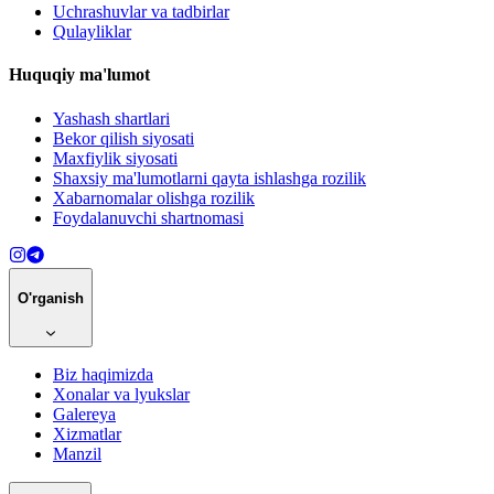
Uchrashuvlar va tadbirlar
Qulayliklar
Huquqiy ma'lumot
Yashash shartlari
Bekor qilish siyosati
Maxfiylik siyosati
Shaxsiy ma'lumotlarni qayta ishlashga rozilik
Xabarnomalar olishga rozilik
Foydalanuvchi shartnomasi
O'rganish
Biz haqimizda
Xonalar va lyukslar
Galereya
Xizmatlar
Manzil