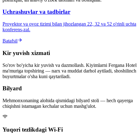
Uchrashuvlar va tadbirlar
Proyektor va ovoz tizimi bilan jihozlangan 22, 32 va 52 o'rinli uchta
konferens-zal.
Batafsil
Kir yuvish xizmati
So'rov bo'yicha kir yuvish va dazmollash. Kiyimlarni Fergana Hotel
ma'muriga topshiring — narx va muddat darhol aytiladi, shoshilinch
buyurtmalar o'sha kuni qaytariladi.
Bilyard
Mehmonxonaning alohida qismidagi bilyard stoli — hech qayerga
chiqishni istamagan kechalar uchun mashg'ulot.
Yuqori tezlikdagi Wi-Fi