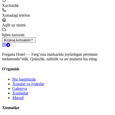
Xavfsizlik
Xonadagi telefon
Aqlli uy tizimi
Iqlim nazorati
Ko'proq ko'rsatish
Fergana Hotel — Farg‘ona markazida joylashgan premium
mehmondo‘stlik. Qulaylik, nafislik va an’analarni his eting.
O'rganish
Biz haqimizda
Xonalar va lyukslar
Galereya
Xizmatlar
Manzil
Xizmatlar