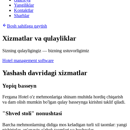
Yangiliklar
Kontaktlar
Sharhlar
Bosh sahifaga qaytish
Xizmatlar va qulayliklar
Sizning qulayligingiz — bizning ustuvorligimiz
Hotel management software
Yashash davridagi xizmatlar
Yopiq basseyn
Fergana Hotel o'z mehmonlariga shinam muhitda hordiq chiqarish
va dam olish mumkin bo'lgan qulay basseynga kirishni taklif qiladi.
"Shved stoli" nonushtasi
Barcha mehmonlarning didiga mos keladigan turli xil taomlar: yangi
pishiriqlar, an'anaviy o'zbek taomlari va boshqalar.